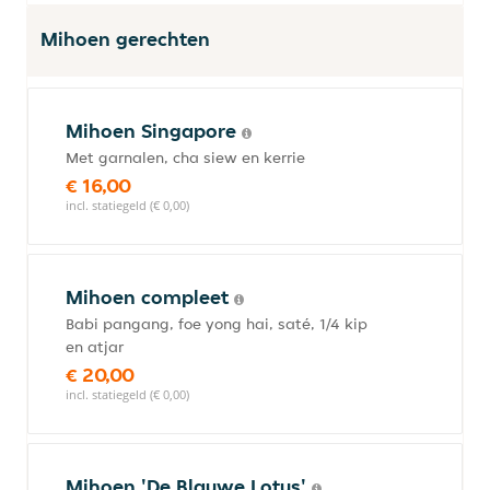
Mihoen gerechten
Mihoen Singapore
Met garnalen, cha siew en kerrie
€ 16,00
incl. statiegeld (€ 0,00)
Mihoen compleet
Babi pangang, foe yong hai, saté, 1/4 kip
en atjar
€ 20,00
incl. statiegeld (€ 0,00)
Mihoen 'De Blauwe Lotus'