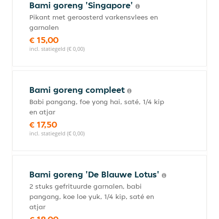
Bami goreng 'Singapore'
Pikant met geroosterd varkensvlees en
garnalen
€ 15,00
incl. statiegeld (€ 0,00)
Bami goreng compleet
Babi pangang, foe yong hai, saté, 1/4 kip
en atjar
€ 17,50
incl. statiegeld (€ 0,00)
Bami goreng 'De Blauwe Lotus'
2 stuks gefrituurde garnalen, babi
pangang, koe loe yuk, 1/4 kip, saté en
atjar