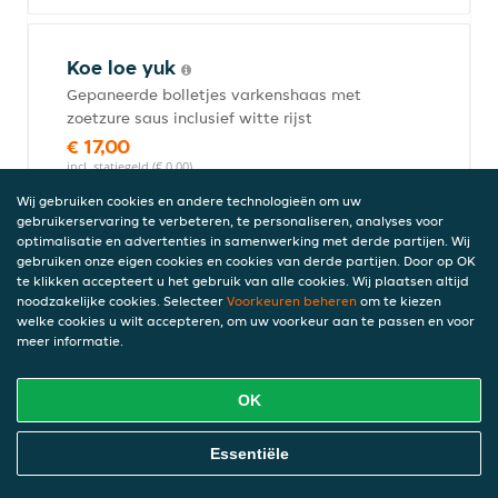
Koe loe yuk
Gepaneerde bolletjes varkenshaas met
zoetzure saus inclusief witte rijst
€ 17,00
incl. statiegeld (€ 0,00)
Wij gebruiken cookies en andere technologieën om uw
gebruikerservaring te verbeteren, te personaliseren, analyses voor
optimalisatie en advertenties in samenwerking met derde partijen. Wij
Varkensvlees met Chinese
gebruiken onze eigen cookies en cookies van derde partijen. Door op OK
champignons
te klikken accepteert u het gebruik van alle cookies. Wij plaatsen altijd
noodzakelijke cookies. Selecteer
Voorkeuren beheren
om te kiezen
Inclusief witte rijst
welke cookies u wilt accepteren, om uw voorkeur aan te passen en voor
€ 17,00
meer informatie.
incl. statiegeld (€ 0,00)
OK
Gon bao yuk
Online Eten Bestellen
Essentiële
Gesneden varkenshaas in pikante saus