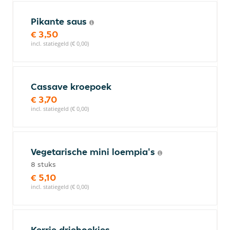
Pikante saus
€ 3,50
incl. statiegeld (€ 0,00)
Cassave kroepoek
€ 3,70
incl. statiegeld (€ 0,00)
Vegetarische mini loempia's
8 stuks
€ 5,10
incl. statiegeld (€ 0,00)
Kerrie driehoekjes